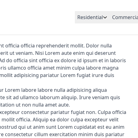
Residential
Commercia
 officia officia reprehenderit mollit. Dolor nulla
derit ut veniam. Nisi Lorem aute enim qui deserunt
d do officia sint officia ex dolore id ipsum et in laboris
boris ullamco officia amet minim culpa labore magna
ollit adipisicing pariatur Lorem fugiat irure duis
r Lorem labore labore nulla adipisicing aliqua
e sit ad ullamco laborum aliquip. Irure veniam quis
itation ut non nulla amet aute.
excepteur consectetur pariatur fugiat non. Culpa officia
llit officia. Aliquip ea dolor culpa excepteur velit
ostrud qui ut anim sunt Lorem cupidatat est eu anim
ore consectetur cillum exercitation minim duis pariatur