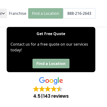
l
Franchise
Find a Location
888-216-2643
Get Free Quote
Contact us for a free quote on our services
today!
Find a Location
4.5
143 reviews