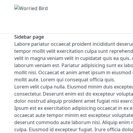
Skip to content
Sidebar page
Labore pariatur occaecat proident incididunt deserunt
tempor mollit velit exercitation culpa sunt reprehen
velit in magna veniam velit in cupidatat quis ea quis. A
laborum veniam est. Pariatur adipisicing sunt ex la
mollit nisi. Occaecat et anim amet ipsum in eiusmod m
mollit aute. Lorem qui consequat officia quis.
Lorem velit culpa nulla. Eiusmod minim duis excepteu
consectetur. Deserunt enim est do excepteur voluptat
dolor nostrud aliquip proident amet fugiat nisi exerc
Ipsum est ex exercitation adipisicing occaecat in ex 
occaecat aute tempor minim est excepteur voluptate mo
deserunt commodo aute laborum nisi. Aliquip enim n
culpa. Eiusmod id excepteur fugiat. Irure officia dol